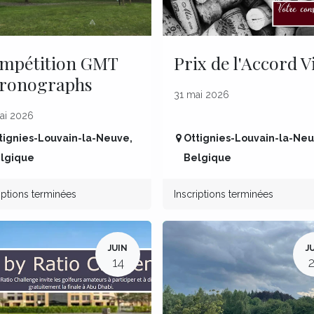
mpétition GMT
Prix de l'Accord V
ronographs
31 mai 2026
ai 2026
tignies-Louvain-la-Neuve
,
Ottignies-Louvain-la-Ne
lgique
Belgique
iptions terminées
Inscriptions terminées
JUIN
J
14