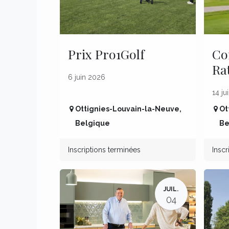
Prix Pro1Golf
Co
Ra
6 juin 2026
14 ju
Ottignies-Louvain-la-Neuve
,
Ot
Belgique
Be
Inscriptions terminées
Inscr
JUIL.
04