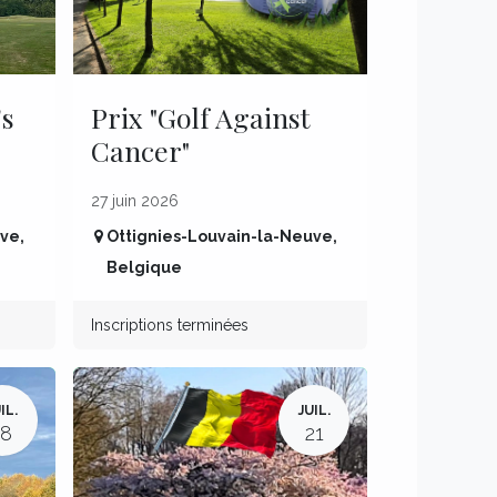
's
Prix "Golf Against
Cancer"
27 juin 2026
uve
,
Ottignies-Louvain-la-Neuve
,
Belgique
Inscriptions terminées
IL.
JUIL.
18
21