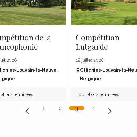
mpétition de la
Compétition
ancophonie
Lutgarde
illet 2026
18 juillet 2026
tignies-Louvain-la-Neuve
,
Ottignies-Louvain-la-Ne
lgique
Belgique
iptions terminées
Inscriptions terminées
1
2
3
4