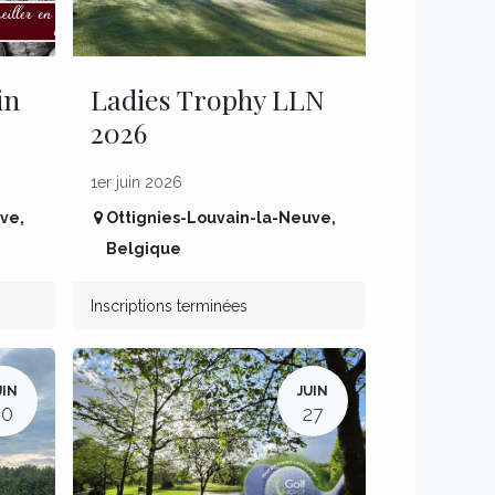
in
Ladies Trophy LLN
2026
1er juin 2026
uve
,
Ottignies-Louvain-la-Neuve
,
Belgique
Inscriptions terminées
UIN
JUIN
20
27