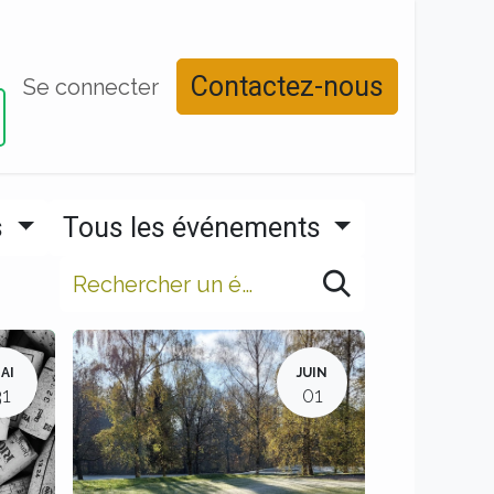
Contactez-nous
Réserver un départ
Se connecter
Calendrier
Contact
s
Tous les événements
AI
JUIN
31
01