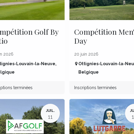
mpétition Golf By
Compétition Men
tio
Day
in 2026
20 juin 2026
tignies-Louvain-la-Neuve
,
Ottignies-Louvain-la-Ne
lgique
Belgique
iptions terminées
Inscriptions terminées
JUIL.
JU
11