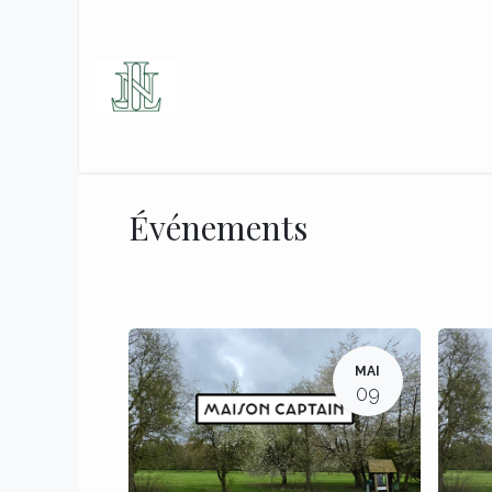
Se rendre au contenu
Accueil
Le Golf
Les Se
Événements
MAI
09