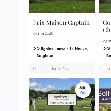
Prix Maison Captain
Co
Ch
09 mai 2026
23 m
Ottignies-Louvain-la-Neuve
,
Ot
Belgique
Be
Inscriptions terminées
Inscr
JUIN
06