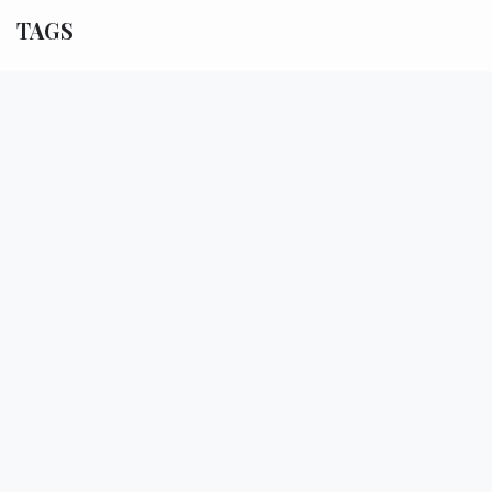
TAGS
NOS BLOGS
La Vie au Club
Actualités
La vie des Working Ladies – en images et
en histoires
Échos du Secrétaire
Blog du Bridge