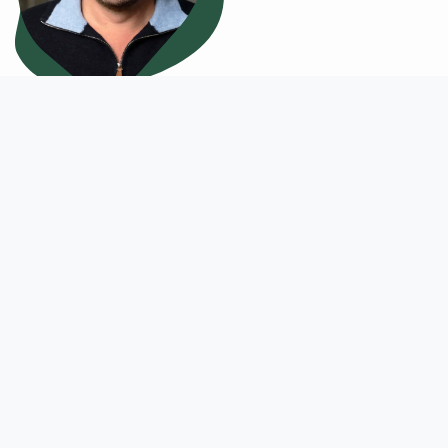
La section des "
Men
"
Saison 2026
Un groupe dynamique, se retrouvant
chaque jeudi soir pour un agréable
parcours sur 9 trous, terminé en beauté
autour d'une table au Clocheton.
https://www.golflln.com/l-equipe-des-
men-s
Capitaine :
Luc De Jaeger