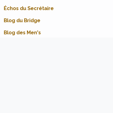
Échos du Secrétaire
Blog du Bridge
Blog des Men's
Utilisation du relève pitch
Blog des Seniors
Blog des Ladies
Blog des Juniors
Blog des Newsletters publiées