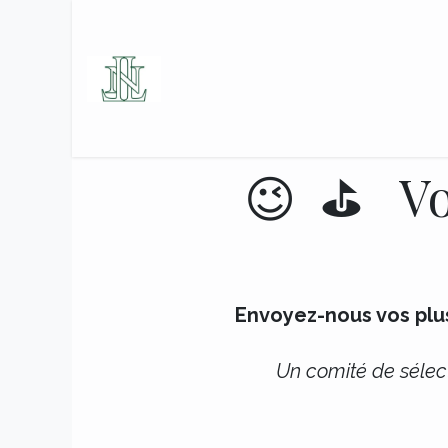
Se rendre au contenu
Accueil
Le Golf
Les Se
😉
⛳ Vos
Envoyez-nous vos plus
Un comité de sélect