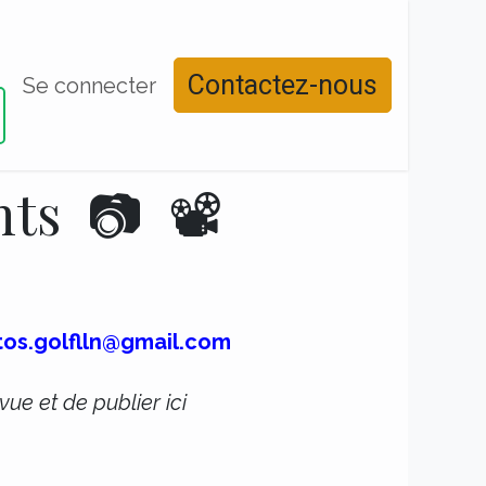
Contactez-nous
Réserver un départ
Se connecter
Calendrier
Contact
s 📷 📽️
tos.golflln@gmail.com
ue et de publier ici