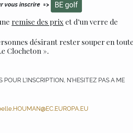
BE golf
ur vous inscrire =
>
’une
remise des prix
et d’un verre de
rsonnes désirant rester souper en tout
Le Clocheton ».
 POUR L’INSCRIPTION, N’HESITEZ PAS A ME
abelle.HOUMAN@EC.EUROPA.EU