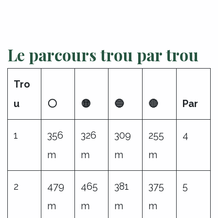
Le parcours trou par trou
Tro
u
⚪
🟡
🔵
🔴
Par
1
356
326
309
255
4
m
m
m
m
2
479
465
381
375
5
m
m
m
m