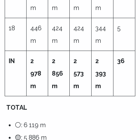
m
m
m
m
18
446
424
424
344
5
m
m
m
m
IN
2
2
2
2
36
978
856
573
393
m
m
m
m
TOTAL
⚪: 6 119 m
🟡: 5 886 m