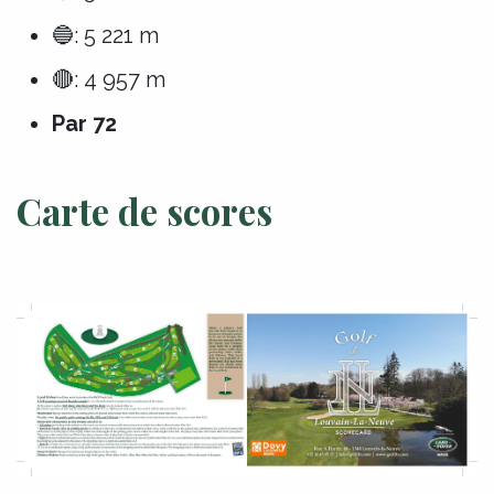
🔵: 5 221 m
🔴: 4 957 m
Par 72
Carte de scores